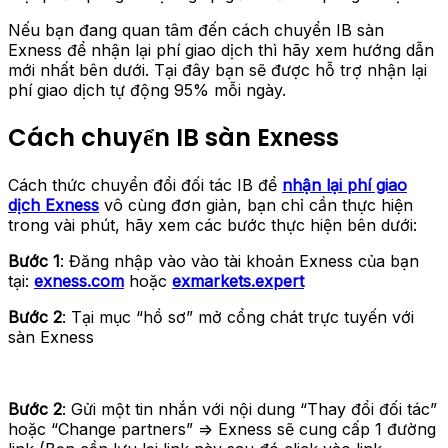
Nếu bạn đang quan tâm đến cách chuyển IB sàn
Exness để nhận lại phí giao dịch thì hãy xem hướng dẫn
mới nhất bên dưới. Tại đây bạn sẽ được hỗ trợ nhận lại
phí giao dịch tự động 95% mỗi ngày.
Cách chuyển IB sàn Exness
Cách thức chuyển đổi đối tác IB để
nhận lại phí giao
dịch Exness
vô cùng đơn giản, bạn chỉ cần thực hiện
trong vài phút, hãy xem các bước thực hiện bên dưới:
Bước 1
: Đăng nhập vào vào tài khoản Exness của bạn
tại:
exness.com
hoặc
exmarkets.expert
Bước 2
: Tại mục “hồ sơ” mở cổng chát trực tuyến với
sàn Exness
Bước 2
: Gửi một tin nhắn với nội dung “Thay đổi đối tác”
hoặc “Change partners” => Exness sẽ cung cấp 1 đường