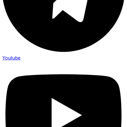
Youtube