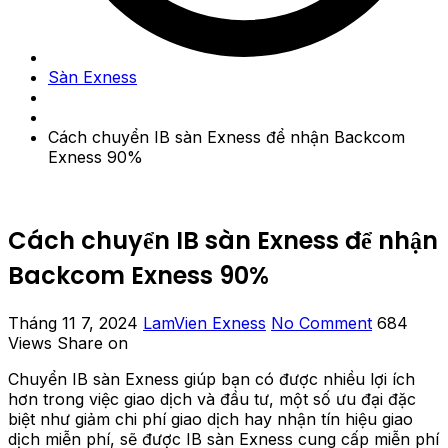
Sàn Exness
Cách chuyển IB sàn Exness để nhận Backcom
Exness 90%
Cách chuyển IB sàn Exness để nhận
Backcom Exness 90%
Tháng 11 7, 2024
LamVien Exness
No Comment
684
Views
Share on
Chuyển IB sàn Exness giúp bạn có được nhiều lợi ích
hơn trong việc giao dịch và đầu tư, một số ưu đại đặc
biệt như giảm chi phí giao dịch hay nhận tín hiệu giao
dịch miễn phí, sẽ được IB sàn Exness cung cấp miễn phí