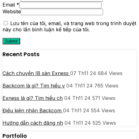
Email
*
Website
Lưu tên của tôi, email, và trang web trong trình duyệt
này cho lần bình luận kế tiếp của tôi.
Recent Posts
Cách chuyển IB sàn Exness
07 Th11 24
684
Views
Backcom là gì? Tìm hiểu v
04 Th11 24
765
Views
Exness là gì? Tìm hiểu ch
04 Th11 24
571
Views
Điều kiện nhận Backcom
04 Th11 24
554
Views
Hướng dẫn cách đăng nh
04 Th11 24
525
Views
Portfolio