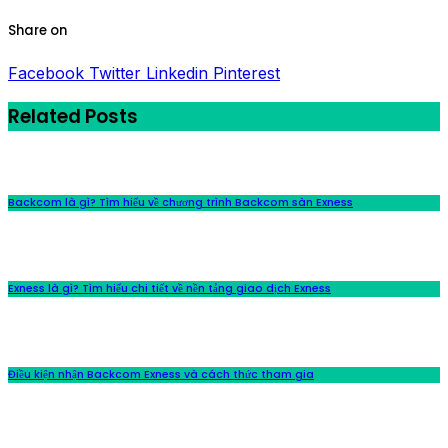
Share on
Facebook
Twitter
Linkedin
Pinterest
Related Posts
Backcom là gì? Tìm hiểu về chương trình Backcom sàn Exness
Exness là gì? Tìm hiểu chi tiết về nền tảng giao dịch Exness
Điều kiện nhận Backcom Exness và cách thức tham gia