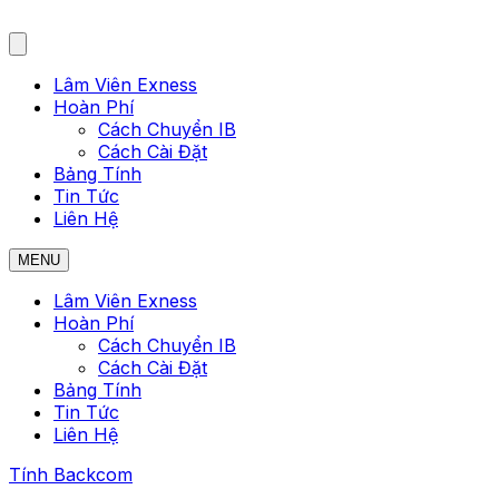
Lâm Viên Exness
Hoàn Phí
Cách Chuyển IB
Cách Cài Đặt
Bảng Tính
Tin Tức
Liên Hệ
MENU
Lâm Viên Exness
Hoàn Phí
Cách Chuyển IB
Cách Cài Đặt
Bảng Tính
Tin Tức
Liên Hệ
Tính Backcom