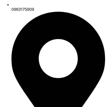
0963175909