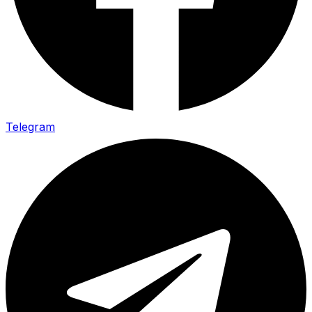
Telegram