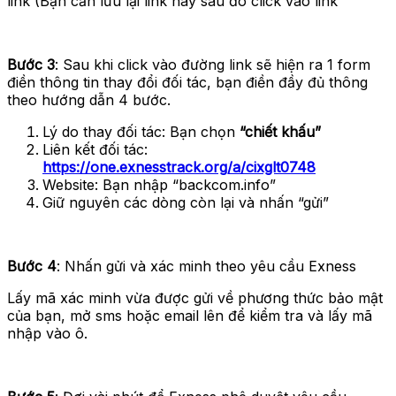
link (Bạn cần lưu lại link này sau đó click vào link
Bước 3
: Sau khi click vào đường link sẽ hiện ra 1 form
điền thông tin thay đổi đối tác, bạn điền đầy đủ thông
theo hướng dẫn 4 bước.
Lý do thay đối tác: Bạn chọn
“chiết khấu”
Liên kết đối tác:
https://one.exnesstrack.org/a/cixglt0748
Website: Bạn nhập “backcom.info”
Giữ nguyên các dòng còn lại và nhấn “gửi”
Bước 4
: Nhấn gửi và xác minh theo yêu cầu Exness
Lấy mã xác minh vừa được gửi về phương thức bảo mật
của bạn, mở sms hoặc email lên để kiểm tra và lấy mã
nhập vào ô.